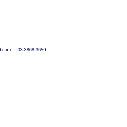
d.com
03-3868-3650